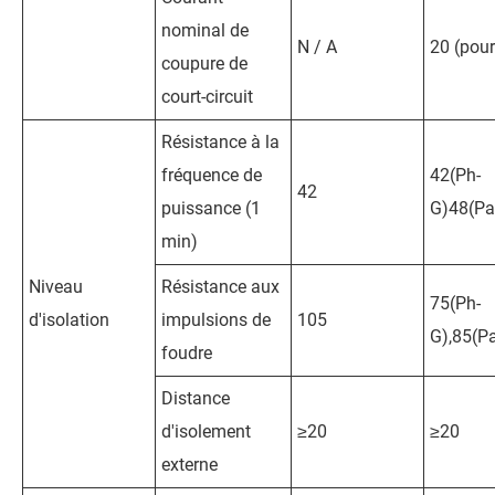
nominal de
N / A
20 (pou
coupure de
court-circuit
Résistance à la
fréquence de
42(Ph-
42
puissance (1
G)48(Pa
min)
Niveau
Résistance aux
75(Ph-
d'isolation
impulsions de
105
G),85(P
foudre
Distance
d'isolement
≥20
≥20
externe