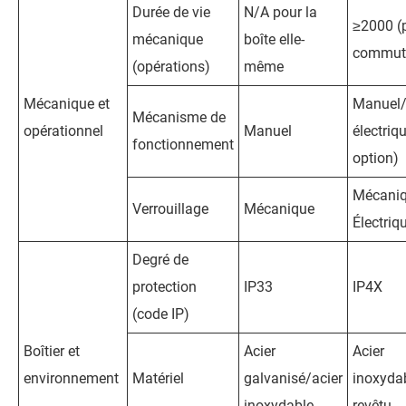
Durée de vie
N/A pour la
≥2000 (p
mécanique
boîte elle-
commuta
(opérations)
même
Mécanique et
Manuel
Mécanisme de
opérationnel
Manuel
électriq
fonctionnement
option)
Mécaniq
Verrouillage
Mécanique
Électriq
Degré de
protection
IP33
IP4X
(code IP)
Boîtier et
Acier
Acier
environnement
Matériel
galvanisé/acier
inoxydab
inoxydable
revêtu