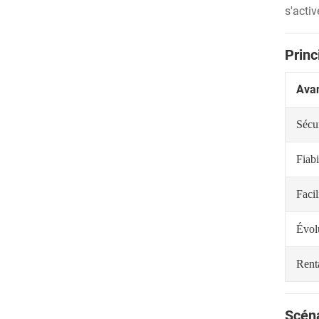
s'acti
Princ
Ava
Sécu
Fiabi
Facil
Évolu
Renta
Scéna