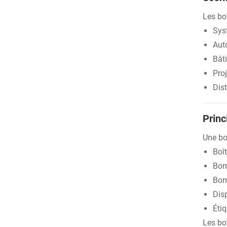
Les bo
Sys
Auto
Bât
Proj
Dist
Princ
Une bo
Boît
Born
Born
Disp
Étiq
Les bo