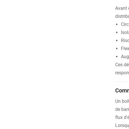
Avant 
distrib
Cir
Isol
Ris
Flex
Aug
Ces dé
respon
Comme
Un boît
de bar
flux d'
Lorsqu'