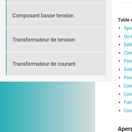
Composant basse tension
Table 
Aper
Qu'e
Transformateur de tension
Défi
Com
Prin
Transformateur de courant
Scé
Pri
Com
Cons
Foi
Con
Aperç