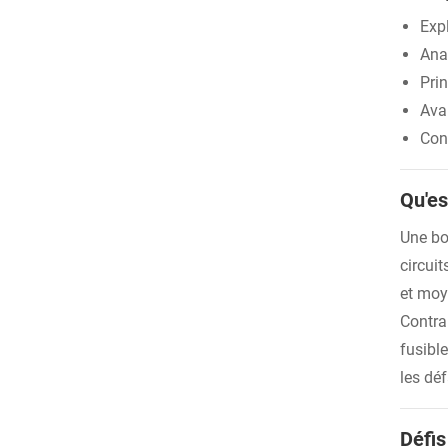
Exp
Anal
Prin
Avan
Cons
Qu'es
Une boî
circuit
et moy
Contra
fusibl
les dé
Défis