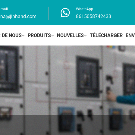
-mail
WhatsApp
ina@jinhand.com
8615058742433
 DE NOUS
PRODUITS
NOUVELLES
TÉLÉCHARGER
ENV