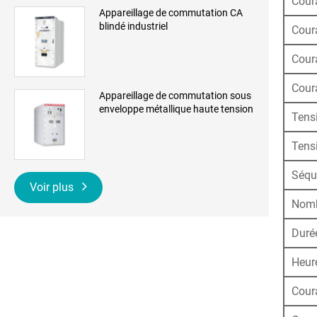
Coura
Appareillage de commutation CA
blindé industriel
Coura
Coura
Cour
Appareillage de commutation sous
enveloppe métallique haute tension
Tens
Tensi
Séqu
Voir plus
Nomb
Duré
Heur
Cour