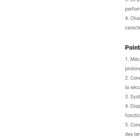
perfor
4. Cha
caract
Point
1. Méc
prolon
2. Con
la sécu
3. Sys
4. Disp
foncti
5. Con
des te