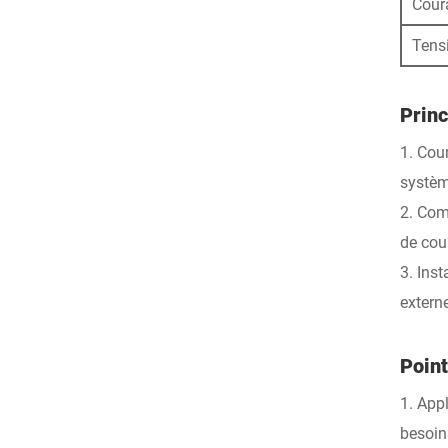
Cour
Tens
Princ
1. Cour
systèm
2. Com
de cour
3. Ins
extern
Point
1. App
besoins