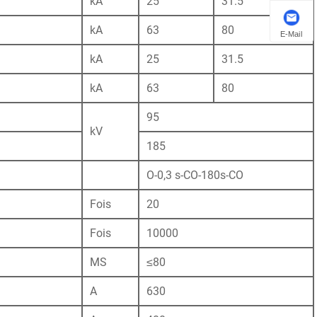
kA
25
31.5
kA
63
80
E-Mail
kA
25
31.5
kA
63
80
95
kV
185
O-0,3 s-CO-180s-CO
Fois
20
Fois
10000
MS
≤80
A
630