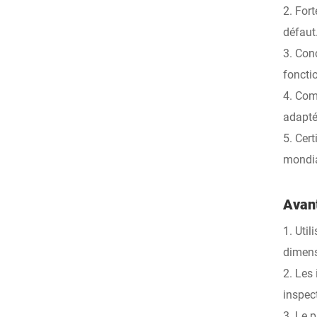
2. For
défaut
3. Con
foncti
4. Com
adapté
5. Cer
mondia
Avan
1. Uti
dimens
2. Les
inspec
3. Le 