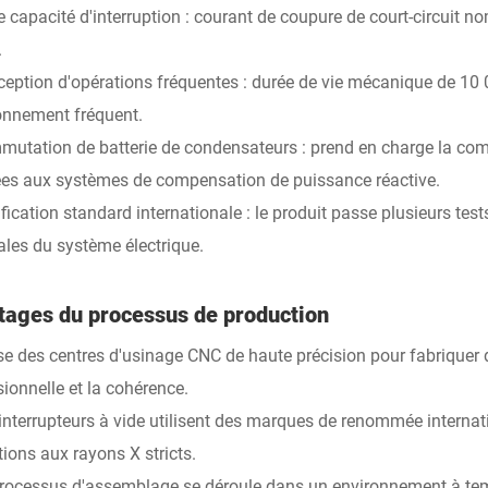
te capacité d'interruption : courant de coupure de court-circuit 
.
ception d'opérations fréquentes : durée de vie mécanique de 10 
onnement fréquent.
mutation de batterie de condensateurs : prend en charge la com
es aux systèmes de compensation de puissance réactive.
tification standard internationale : le produit passe plusieurs t
les du système électrique.
tages du processus de production
lise des centres d'usinage CNC de haute précision pour fabriquer
ionnelle et la cohérence.
 interrupteurs à vide utilisent des marques de renommée internat
tions aux rayons X stricts.
processus d'assemblage se déroule dans un environnement à tem