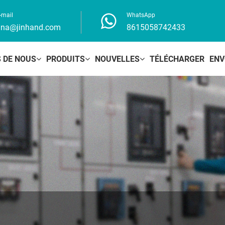
-mail
WhatsApp
ina@jinhand.com
8615058742433
 DE NOUS
PRODUITS
NOUVELLES
TÉLÉCHARGER
ENV