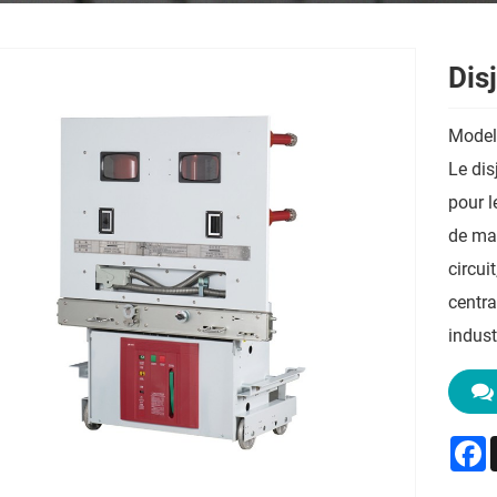
Dis
Model
Le dis
pour l
de man
circui
centra
indust
F