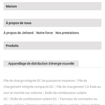
Maison
À propos de nous
|
|
À propos de Jinhand
Notre force
Nos prestations
Produits
Appareillage de distribution d'énergie nouvelle
|
Pile de charge intégrée DC de puissance moyenne
Pile de
|
chargement intégrée compacte DC
Pile de chargement CA fixée au
|
mur et montée sur colonne
Boîte de combinaison solaire
|
|
AC
Boîte de combinaison solaire DC
Panneau de connexion au
|
|
réseau solaire
Panneau connecté au réseau solaire
Sous-station