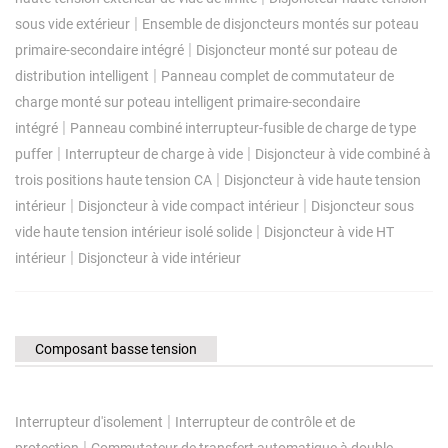
|
sous vide extérieur
Ensemble de disjoncteurs montés sur poteau
|
primaire-secondaire intégré
Disjoncteur monté sur poteau de
|
distribution intelligent
Panneau complet de commutateur de
charge monté sur poteau intelligent primaire-secondaire
|
intégré
Panneau combiné interrupteur-fusible de charge de type
|
|
puffer
Interrupteur de charge à vide
Disjoncteur à vide combiné à
|
trois positions haute tension CA
Disjoncteur à vide haute tension
|
|
intérieur
Disjoncteur à vide compact intérieur
Disjoncteur sous
|
vide haute tension intérieur isolé solide
Disjoncteur à vide HT
|
intérieur
Disjoncteur à vide intérieur
Composant basse tension
|
Interrupteur d'isolement
Interrupteur de contrôle et de
|
protection
Commutateur de transfert automatique à double