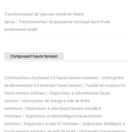
Transformateur de type sec moulé en résine
|
époxy
Transformateur de puissance immergé dans l'huile
entièrement scellé
Composant haute tension
|
Commutateur d'isolation CA haute tension extérieur
Interrupteur
|
de déconnexion CA extérieur haute tension
Fusible de coupure CA
|
haute tension extérieur
Disjoncteur à vide extérieur haute
|
tension
Interrupteur de charge à vide de limite
|
extérieure
Disjoncteur à vide haute tension installé à
|
l'extérieur
Disjoncteur à vide intelligent haute tension
|
|
extérieur
Disjoncteur à vide HT extérieur
Disjoncteur intelligent à
|
haute tension extérieur de vide de limite
Disjoncteur haute tension